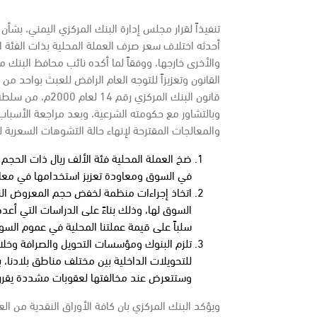
تنفيذاً لقرار مجلس إدارة البنك المركزي اليمني، بش
أحدثه اختلاف سعر صرف العملة المحلية بذات الفئة 
والأخرى خارجها، ووفقاً لما أكده نائب محافظ البنك م
القانون وتعزيزاً للتوجه العام الرافض للعبث بواحد من
قانون البنك المرك
وبالتشاور مع حكومته الشرعية، وبعد مراجعة الأسباب
والمعالجات المقترحة لإنهاء حالة التشوهات السعرية لل
ضخ العملة المحلية فئة الألف ريال ذات الحجم 
في السوق ومعاودة تعزيز استخدامها في معامل
اتخاذ إجراءات منظمة لخفض حجم المعروض النق
السوق لها، وذلك بناءً على الدراسات التي أعده
سلباً على قيمة عملتنا المحلية في عموم السو
تلزم البنوك ومؤسسات التحويل والصرافة وخلا
للتحويلات الداخلية بين مختلف مناطق بلادنا، ب
وستتعرض عند مخالفتها لعقوبات مشددة يقررها
ويؤكد البنك المركزي بان كافة الأوراق النقدية من الع