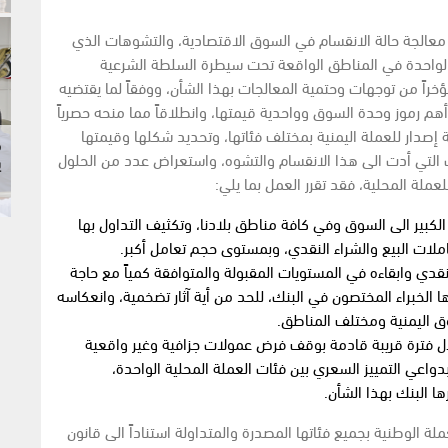
أن معالجة حالة الانقسام في السوق الاقتصادية، والتشوهات الذي
الواحدة في المناطق الواقعة تحت سيطرة السلطة الشرعية
ؤخراً من توجهات وحتمية المعالجات بهذا الشأن، ووفقاً لما يقتضيه
 أهم رموز وحدة السوق وواحدية قيمتها، وانطلاقاً مما منحه حصرياً
زي رقم 14 لعام 2000م، من سلطة إصدار للعملة اليمنية بمختلف فئاتها، وتحديد شكلها وقيمتها
م
 التي أدت الى هذا الانقسام والتشوه، واستعراض عدد من الحلول
ي
عملة المحلية، فقد تقرر العمل بما يلي:
الكبير الى السوق وفي كافة مناطق بلادنا، وتكثيف التداول بها
ات البيع والشراء النقدي، وبمستوى حجم تعامل أكبر.
دي وابقاءه في المستويات المقبولة والمتوافقة كمياً مع حاجة
ا الخبراء المختصون في البنك، للحد من أية آثار تضخمية، وانعكاسه
ق اليمنية ومختلف المناطق.
ل فترة قريبة قادمة بوقف فرض عمولات جزافية وغير واقعية
دواعي التمييز السعري بين فئات العملة المحلية الواحدة،
 البنك بهذا الشأن.
ملة الوطنية بجميع فئاتها المصدرة والمتداولة استناداً الى قانون