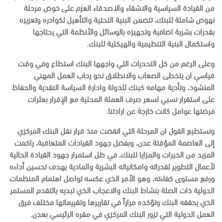
من القيادة السياسية والاشقاء والاصدقاء العزم على خوض مرحلة
نهوض شاملة للبنك، تتضمن البنية التحتية والتأهيل لكوادره وتعزيزه
بقدرات بشرية اضافية وتجهيزه بالوسائل والأنظمة التي يحتاجها
واستكمال البنية التنظيمية والهيكلية للبنك.
وعلى الرغم من كل التحديات التي واجهها البنك استطاع وفي وقت
قياسي ان يتخطى الصعاب والانطلاق نحو رحاب العمل المهني
المنشود، وتأدية مهامه كبنك للدولة وادارة السياسة النقدية والحفاظ
على استقرار نسبي لسعر صرف العملة المحلية مع الإقرار بعثرات
فرضتها عوامل كانت خارجة عن ارادتنا.
ونستطيع القول ان المرحلة التي انقضت منذ قرار نقل البنك المركزي
إلى العاصمة المؤقتة عدن، وبفضل جهود القيادات المتعاقبة، راكمت
المزيد من الخبرات والمزايا للبنك، في ظل استمرار جهود القيادة الحالية
لأعمال التطوير لقدراته وامكانياته البشرية والمادية بهدف تحسين أداءه
ورفع مستوى كفاءته، وهو الأمر الذي عكسه تواصل اهتمام المنظمات
الدولية ذات الصلة بنشاط البنك والاعجاب الذي تبديه بالتقدم المستمر
الذي يحققه البنك وتؤكده مراراً في تقاريرها وتقييماتها مختلف فرق
العمل الدولية التي تزور البنك المركزي في مقره الرئيسي بعدن.