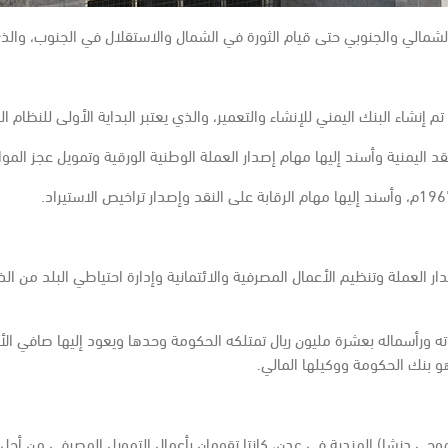
مالي والجنوبي حتى قيام الثورة في الشمال والاستقلال في الجنوب، والذي 
في 27 يوليو 1971م ومنحه القانون حق إصدار العملة وتنظيم الأعمال المصرفية والائتمانية وإدارة
ه ورأسماله بعشرة مليون ريال تمتلكه الحكومة وحدها ويعود إليها صافي الأر
و بنك الحكومة ووكيلها المالي.