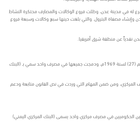
 الهند وبريطانيا تفتح فروعاً في عدن، ففي عام 1895م أفتتح البنك الأهلي الهندي فرع له في مدينة عدن، وظلت فروع الوكالات والمصارف محتكرة النشاط
عدن وإنشاء مصفاة البترول. والتي بلغت حينها سبع وكالات وسبعة فروع
بعد أن نال الشطر الجنوبي من اليمن استقلاله من الاحتلال البريطاني عام 1967م، تم تأميم جميع المصارف التجارية التي كانت تعمل، بموجب القانون رقم (27) لسنة 1969م، ودمجت جميعها في مصرف واحد سمي بـ (البنك
صاصات ومهام المصرف المركزي، ومن ضمن المهام التي وردت في نص القانون متابعة ودعم
 القانون رقم (21) لسنة 1991م الذي نص على توحيد المصرفين المركزيين الحكوميين في مصرف مركزي واحد يسمى (البنك المركزي اليمني)