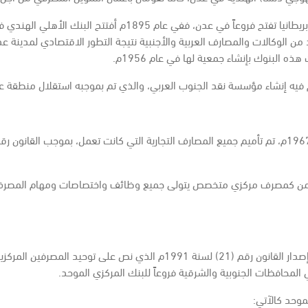
ومع تزايد الأهمية التجارية لمدينة عدن، بدأت المصارف الكبرى في
 من الوكالات والمصارف العربية والأجنبية نتيجة التطور الاقتصادي لمدينة 
البنوك بإنشاء جمعية لها في عام 1956م.
نون النظام المصرفي رقم (36) بإنشاء مصرف اليمن كمصرف مركزي متخصص يتولى جميع وظائف واخت
بعد الوحدة اليمنية في عام 1990م، كان أول إجراء اتخذته حكومة الوحدة إصدار