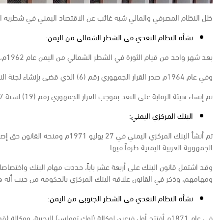
ظل النظام المصرفي والمالي شبه غائب عن الاقتصاد اليمني في شطريه الش
نشأة النظام النقدي في الشطر الشمالي من اليمن:
بعد شهر واحد من قيام الثورة في الشطر الشمالي من اليمن عام 1962م، تم إنشاء البنك اليمني للإنشاء والتعمير، والذي يعتبر البداية الأولى للنظام النقدي والذي أسند إليه مهام البنك المركزي والبنوك التجارية والمتخصصة.
وفي عام 1964م صدر القرار الجمهوري رقم (6) الذي قضى بإنشاء لجنة النقد اليمنية وأسند إليها مهام إصدار العملة الوطنية الورقية وتمويل عجز الموازنة بالتعاون مع البنك اليمني للإنشاء والتعمير.
تم إنشاء هيئة الرقابة على النقد بموجب القرار الجمهوري رقم (19) لسنة 1967م، وأسند إليها مهام الرقابة على النقد وإصدار تراخيص الاستيراد.
البنك المركزي اليمني:
تم أنشأ البنك المركزي اليمني 
الجمهورية العربية اليمنية طرفاً فيها.
وقد اشتمل قانون البنك على أربعة عشر باباً، حددت مهام البنك واختصاصات
ومهامهم، وذكر في القانون علاقة البنك المركزي بالحكومة من حيث أنه ه
نشأة النظام النقدي في الشطر الجنوبي من اليمن:
في عام 1871م أفتتح أول فرعين لوكالة (لوك توماس) البحرية، ووكالة (قهوجي دنشا) الهندية في عدن، كانتا تقومان بأعمال التمويل المصرفي من أجل تيسير نشاط الشركات الهندية والبريطانية.