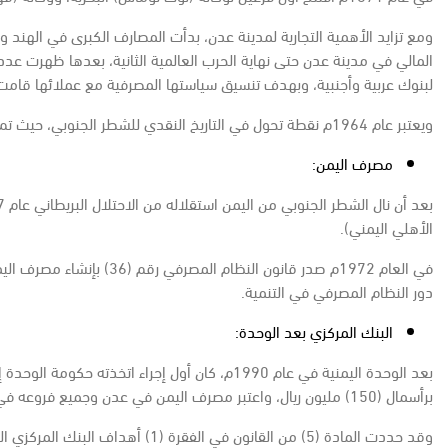
المالي في مدينة عدن حتى نهاية الحرب العالمية الثانية، بعدها ظهرت عدد
لبنوك عربية وأجنبية، وبهدف تنسيق سياستها المصرفية مع عملائها قامت هذه 
ويعتبر عام 1964م نقطة تحول في التاريخ النقدي للشطر الجنوبي، حيث تم فيه إنشاء مؤسسة نقد الجنوب العربي، والذي تم بموجبه استقلال منطقة عدن نقدياً عن منطقة شرق أفريقيا.
مصرف اليمن:
الأهلي اليمني).
في العام 1972م صدر قا
دور النظام المصرفي في التنمية.
البنك المركزي بعد الوحدة:
برأسمال (150) مليون ريال، واعتبر مصرف اليمن في عدن وجميع فروعه في المحافظات الجنوبية والشرقية فروعاً للبنك المركزي الموحد.
وقد حددت المادة (5) من القانون في الفقرة (1) أهداف البنك المركزي الموحد كالآتي: