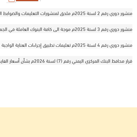
منشور دوري رقم 2 لسنة 2025م ملحق لمنشورات التعليمات والضوابط الرقابية للبنوك وشركات/ منشآت الصرافة
منشور دوري رقم 3 لسنة 2025م موجة الى كافة البنوك العاملة في الجمهورية اليمنية بشان تعليمات ادارة المخاطر في البنوك
منشور دوري رقم 4 لسنة 2025م تعليمات تطبيق إجراءات العناية الواجبة المعززة والتحقق من قوائم العقوبات الدولية
قرار محافظ البنك المركزي اليمني رقم (7) لسنة 2026م بشأن أسعار الفايدة على الودائع