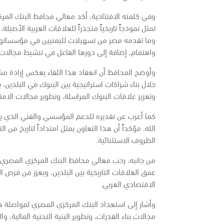
وفي كلمته الافتتاحية، أكد معالي محافظ البنك المرك
تمثل نموذجاً تاريخياً متجذراً للعلاقات العربية الأصي
وما تقدمه مصر من تسهيلات لليمنيين في مؤسساتها ال
واهتمام، إضافة إلى دورها الفاعل في تنشيط مجالات ا
وأوضح المحافظ أن انعقاد هذا اللقاء يعكس إرادة مشتر
خلال بناء شراكات استراتيجية بين البنوك في البلدين، 
وتعزيز علاقات البنوك المراسلة، وتطوير مجالات الامتث
كما أعرب عن تقديره للدعم المؤسسي والفني الذي يق
الله، مؤكداً أن هذا التعاون يمثل امتداداً لتاريخ 
الظروف الاستثنائية.
من جانبه، رحب معالي محافظ البنك المركزي المصري ال
عمق العلاقات التاريخية بين البلدين، ويعزز من فرص ا
الاقتصادي العربي.
وأشار إلى استعداد البنك المركزي المصري لمواصلة هذ
مجالات بناء القدرات، وتطوير البنية التحتية المالية، 