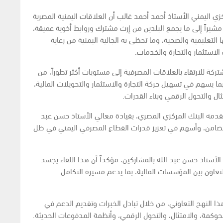
زي اليمني الأستاذ أحمد أحمد غالب أن العلاقات اليمنية المصرية
لة، مشيراً إلى ما يجمع البلدين من إرث مشترك وروابط أخوية عميقة،
تعليمية والصحية، وما تحظى به الجالية اليمنية من رعاية
لاستثمار والتجارة والخدمات.
كة للارتقاء بالعلاقات المصرفية إلى مستويات أكثر تطوراً، من
بما يسهم في تسهيل حركة التجارة والاستثمار والتحويلات المالية،
ال والتحول الرقمي وبناء القدرات.
دمه البنك المركزي المصري، بقيادة معالي الأستاذ حسن عبد
من التضامن، وأسهم في تعزيز قدرات القطاع المصرفي اليمني في ظل
أستاذ حسن عبد الله بالمشاركين، مؤكداً أن هذا اللقاء يجسد
لتعاون بين المؤسسات المالية، بما يدعم مسيرة التكامل
ا النهج التعاوني، من خلال تبادل الخبرات وتقديم الدعم في
والحوكمة، والامتثال، والتحول الرقمي، وأنظمة المدفوعات الحديثة.