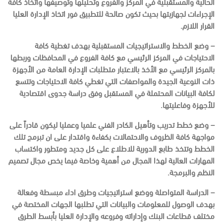
الحالية والمستقبلية في المركز والفروع وتحليلها وتوصيفها واتخاذ كافة
الإجراءات لجهازيتها بحيث تكون صالحة للتطبيق فور اتخاذ الإدارة العليا
القرار اللازم.
– وضع الخطط والاستراتيجيات المستقبلية بهدف تغطية كافة
الاحتياجات في المركز الرئيسي مع كافة الفروع في المحافظات وربطها
بالمركز الرئيسي مع الأخذ بالاعتبار متطلبات الإدارة العامة من الأجهزة
ذات النوعية الجيدة والمواصفات التي تغطي كافة الاحتياجات وتتسع
لكافة البيانات المحتملة في المستقبل وفق دراسة جدوى اقتصادية
للأجهزة وفاعليتها.
– وضع خطط تدريب وتأهيل الكادر الفني علميا وعمليا ليكون قادراً على
مواجهة كافة الظروف والاحتمالات بكفاءة واقتدار على ان تبرمج تلك
الخطط وتتخذ طابع الدورية للاطلاع على كل جديد ومتطور واكتساب
المهارات العالية لهذا المجال من أهمية وخاصة فيما يخص مجال تصميم
النظم والبرمجة.
– الدراسة المتواصلة ووضع استراتيجيات وطرق اداء مبسطة وفعالة
بهدف الوصول للمعلومات والبيانات التي تطلبها الجهات المختصة في
مختلف قطاعات البنك وإداراته وفروعه والإدارة العليا بأبسط الطرق