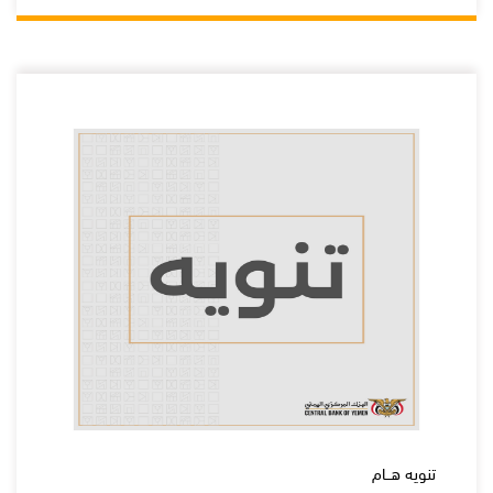
تنويه هــام