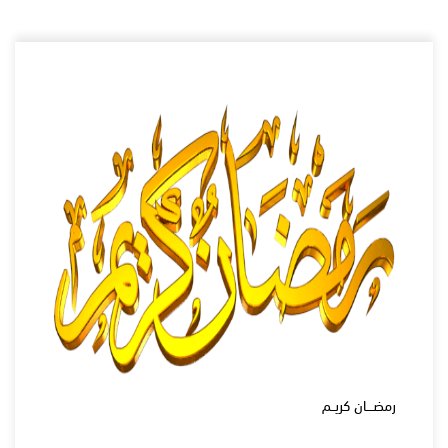
رمضـــان كريــم