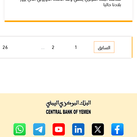
بلادنا حاليا
26
...
2
1
السابق