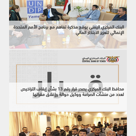
البنك المركزي اليمني يوقع مذكرة تفاهم مع برنامج الأمم المتحدة
الإنمائي لتعزيز الابتكار المالي
محافظ البنك المركزي يصدر قرار رقم 13 بشأن إيقاف التراخيص
لعدد من منشآت الصرافة ووكيل حوالة وإغلاق مقراتها