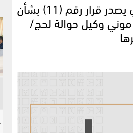
محافظ البنك المركزي يصدر قرار رقم (11) بشأن
 موني وكيل حوالة لحج/
ها
ا
ا
إ
ح