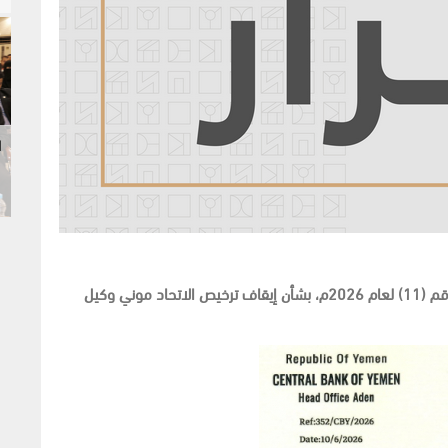
ا
أصدر محافظ البنك المركزي أ. أحمد أحمد غالب قرار رقم (11) لعام 2026م، بشأن إيقاف ترخيص الاتحاد موني وكيل