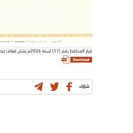
قرار المحافظ رقم (11) لسنة 2026م بشان ايقاف ترخيص الاتحاد موني وكيل حوالة لحج يافع الحد واغلاق مقرها
شارك