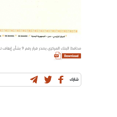
محافظ البنك المركزي يصدر قرار رقم 9 بشأن إيقاف ترخيص أياد السعدي وكيل حوالة لحج/ تبن وإغلاق مقرها
شارك