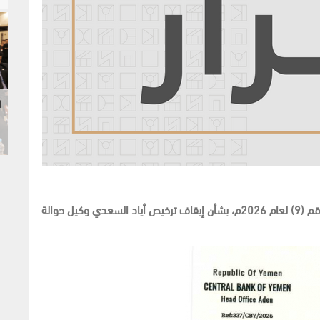
ا
أصدر محافظ البنك المركزي أ. أحمد أحمد غالب قرار رقم (9) لعام 2026م، بشأن إيقاف ترخيص أياد السعدي وكيل حوالة