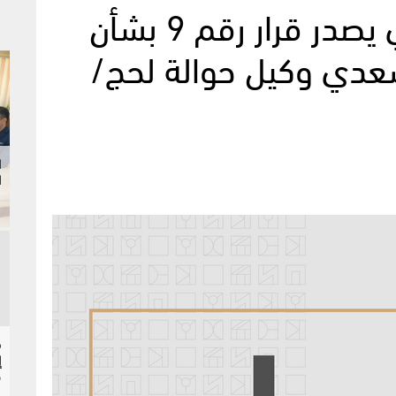
محافظ البنك المركزي يصدر قرار رقم 9 بشأن
سعدي وكيل حوالة لحج/
ا
ا
إ
ح