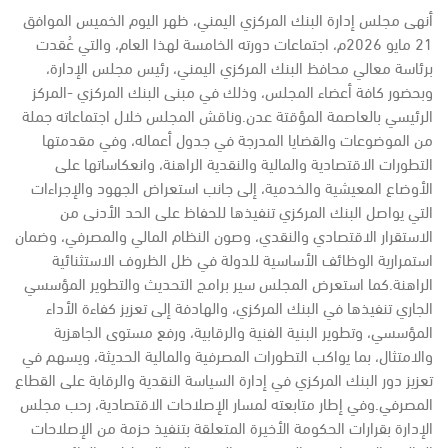
أنهى مجلس إدارة البنك المركزي اليمني، ظهر اليوم الخميس الموافق
21 مايو 2026م، اجتماعات دورته الخامسة لهذا العام، والتي عُقدت
برئاسة معالي محافظ البنك المركزي اليمني، رئيس مجلس الإدارة،
وبحضور كافة أعضاء المجلس، وذلك في مبنى البنك المركزي -المركز
الرئيسي بالعاصمة المؤقتة عدن.
وناقش المجلس خلال اجتماعاته جملة
من الموضوعات والقضايا المدرجة في جدول أعماله، وفي مقدمتها
التطورات الاقتصادية والمالية والنقدية الراهنة، وانعكاساتها على
الأوضاع المعيشية والخدمية، إلى جانب استعراض الجهود والإجراءات
التي يواصل البنك المركزي تنفيذها للحفاظ على الحد الأدنى من
الاستقرار الاقتصادي والنقدي، وصون النظام المالي والمصرفي، وضمان
استمرارية الوظائف الأساسية للدولة في ظل الظروف الاستثنائية
الراهنة.
كما استعرض المجلس سير برامج التحديث والتطوير المؤسسي
الجاري تنفيذها في البنك المركزي، والهادفة إلى تعزيز كفاءة الأداء
المؤسسي، وتطوير البنية الفنية والرقابية، ورفع مستوى الجاهزية
والامتثال، بما يواكب التطورات المصرفية والمالية الحديثة، ويسهم في
تعزيز دور البنك المركزي في إدارة السياسة النقدية والرقابة على القطاع
المصرفي.
وفي إطار متابعته لمسار الإصلاحات الاقتصادية، رحب مجلس
الإدارة بقرارات الحكومة الأخيرة المتعلقة بتنفيذ حزمة من الإصلاحات