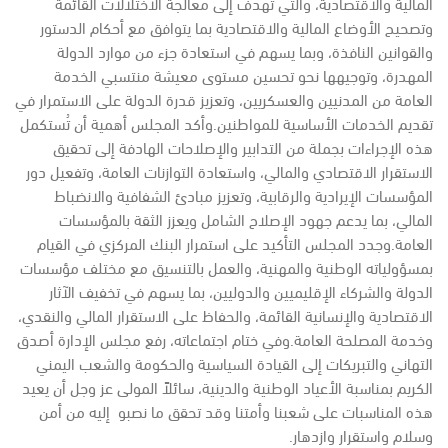
المالية والاقتصادية، والتي تهدف إلى معالجة الاختلالات القائمة
وتصحيح الأوضاع المالية والاقتصادية بما يتوافق مع أحكام الدستور
والقوانين النافذة، وبما يسهم في استعادة جزء من موارد الدولة
المهدرة، وتوجيهها نحو تحسين مستوى معيشة منتسبي الخدمة
العامة من المدنيين والعسكريين، وتعزيز قدرة الدولة على الاستمرار في
تقديم الخدمات الأساسية للمواطنين.
وأكد المجلس أهمية أن تُستكمل
هذه الإجراءات بجملة من التدابير والإصلاحات الهادفة إلى تحقيق
الاستقرار الاقتصادي والمالي، واستعادة التوازنات العامة، وتفعيل دور
المؤسسات الإيرادية والرقابية، وتعزيز مبادئ الشفافية والانضباط
المالي، بما يدعم جهود الإصلاح الشامل ويعزز الثقة بالمؤسسات
العامة.
وجدد المجلس التأكيد على استمرار البنك المركزي في القيام
بمسؤولياته الوطنية والمهنية، والعمل بالتنسيق مع مختلف مؤسسات
الدولة والشركاء الإقليميين والدوليين، بما يسهم في تخفيف الآثار
الاقتصادية والإنسانية القائمة، والحفاظ على الاستقرار المالي والنقدي،
وخدمة المصلحة العامة.
وفي ختام اجتماعاته، رفع مجلس الإدارة أصدق
التهاني والتبريكات إلى القيادة السياسية والحكومة والشعب اليمني
الكريم بمناسبة الأعياد الوطنية والدينية، سائلاً المولى عز وجل أن يعيد
هذه المناسبات على شعبنا وأمتنا وقد تحقق ما نصبو إليه من أمن
وسلام واستقرار وازدهار.