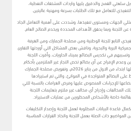
 سلعتي القمح والدقيق يليها واردات المشتقات النفطية،
التنفيذي للتعامل مع تلك الطلبات بسرعة ومهنية عاليتين.
مثلي الجهات ومستوى تنفيذها، وشددت على أهمية التعامل الجاد
رة عن اللجنة وبما يحقق الأهداف المحددة ويخدم الصالح العام.
نفيذي التابع للجنة الوطنية ومن مصلحة الجمارك ومن الغرفة
مركية البرية والبحرية، وناقش بعض المشاكل التي أوردتها التقارير،
ة وتسببهم في تكديس البضائع بميناء الحاويات، وأقرت اللجنة
ين وعدم الإفراج عن أي بضائع تخص التجار غير الملتزمين بأحكام
الآلية التنظيمية وتعليمات اللجنة وعدم السماح بدخولها ابتداء من الاول من يناير 2026م، وتفويض مصلحة الجمارك
ظ على البضائع المتواجدة في الموانئ، والتي تم استيرادها
إخضاعها للإجراءات المنصوص عليها وفرض الغرامات بالنسبة للتي
تلك المخالفات وإدراج أي مخالف غير ملتزم بتعليمات اللجنة
بقائمة خاصة بالأشخاص المحظورين من عمليات الاستيراد.
مال قاعدة البيانات المطلوبة لعمل اللجنة وإصدار التكليفات
ن المواضيع ذات الصلة بعمل اللجنة واتخاذ القرارات المناسبة