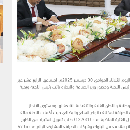
م
ا
عقدت اللجنة الوطنية لتنظيم وتمويل الواردات صباح اليوم الثلاثاء الموافق 30 ديسمبر 2025م، اجتماعها الرابع عشر عبر
ئيس اللجنة وحضور وزير الصناعة والتجارة نائب رئيس اللجنة وبقية
ية واللجان الفنية والتنفيذية التابعة لها ومستوى الانجاز
الصرافة لمختلف انواع السلع والبضائع، حيث أكملت اللجنة مائة
يوم عمل منذ تدشين عملها. وقد استقبلت اللجنة خلال الفترة الماضية عدد (12,931) طلب تمويل استيراد من الخارج
وأقرت تمويلات بمبلغ يعادل ملياري ونصف المليار دولار مقدمة من البنوك وشركات الصرافة المشاركة البالغ عددها 47