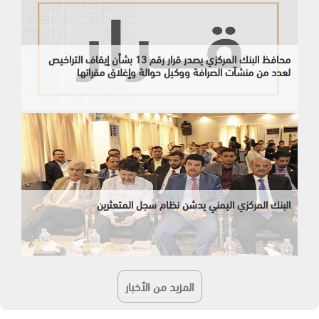
محافظ البنك المركزي يصدر قرار رقم 13 بشأن إيقاف التراخيص
لعدد من منشآت الصرافة ووكيل حوالة وإغلاق مقراتها
البنك المركزي اليمني يدشن نظام سجل المتعثرين
المزيد من الأخبار