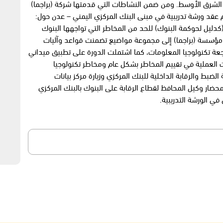
ة/ الشرق الأوسط. ومن ضمن النشاطات التي قدمتها شركة (براجما)
 خلال الفترة الواقعة من 1 وحتى 10 مارس 2020م عقد ورشة تدريبية في مبنى البنك المركزي اليمني – عدن حول:
(كدليل لحوكمة البنوك) للحد من المخاطر التي تواجهها البنوك
ن مؤسسة (براجما) إلى مجموعة مواضيع تضمنت قواعد وآليات
جعة تكنولوجيا المعلومات، كما اشتملت الدورة على تطبيق ميداني
العملية في تقييم المخاطر بشكل عام ومخاطر تكنولوجيا
لضبط والرقابة الداخلية للبنك المركزي وزيارة مركز بيانات
حضار وكيل المحافظ لقطاع الرقابة على البنوك بالبنك المركزي
في الورشة التدريبية.