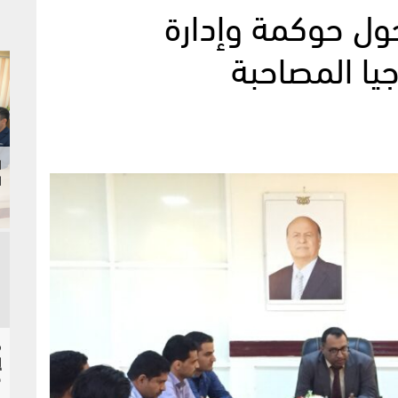
حول حوكمة وإدارة
يا المصاحبة
ا
ا
إ
ح