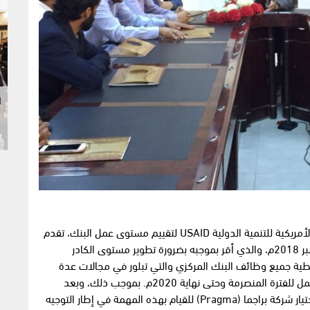
ا
بحسب طلب البنك المركزي اليمني CBY من الوكالة الأمريكية للتنمية الدولية USAID لتقييم مستوى عمل البنك، تقدم
الصندوق الدولي بتقرير تشخيصي تم اعداده في نوفمبر 2018م، والذي أقر بموجبه بضرورة تطوير مستوى الكادر
تغطية جميع وظائف البنك المركزي والتي تبلور في مجالات عدة
تغطي الوظائف الأساسية في البنك من خلال خطة عمل للفترة المنصرمة وحتى نهاية 2020م. بموجب ذلك، وبعد
مشاورات وثيقة مع إدارة البنك المركزي اليمني، تم اختيار شركة براجما (Pragma) للقيام بهذه المهمة في إطار التوجيه