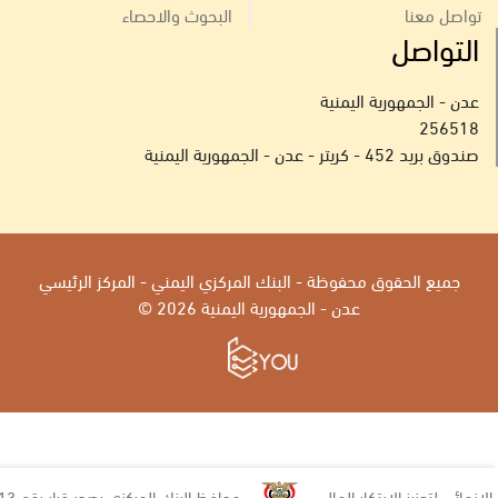
تواصل معنا
البحوث والاحصاء
التواصل
عدن - الجمهورية اليمنية
256518
صندوق بريد 452 - كريتر - عدن - الجمهورية اليمنية
جميع الحقوق محفوظة - البنك المركزي اليمني - المركز الرئيسي
عدن - الجمهورية اليمنية 2026 ©
ي لتعزيز الابتكار المالي
محافظ البنك المركزي يصدر قرار رقم 13 بشأن إيقاف التراخيص لعدد من منشآت الصرافة ووكيل حوالة وإغلاق مقراتها